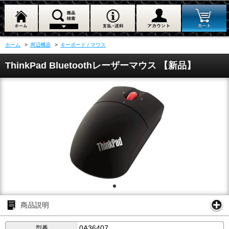
ホーム
>
周辺機器
>
キーボード / マウス
ThinkPad Bluetoothレーザーマウス 【新品】
商品説明
0A36407
型番