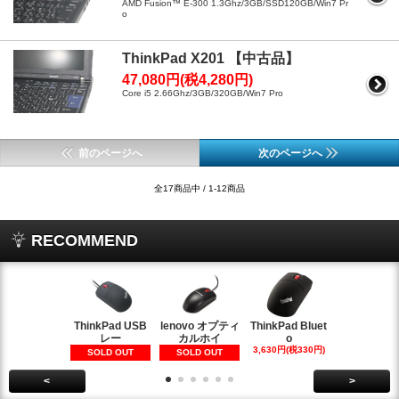
AMD Fusion™ E-300 1.3Ghz/3GB/SSD120GB/Win7 Pr
o
ThinkPad X201 【中古品】
47,080円(税4,280円)
Core i5 2.66Ghz/3GB/320GB/Win7 Pro
前のページへ
次のページへ
全17商品中 / 1-12商品
RECOMMEND
ThinkPad USB
lenovo オプティ
ThinkPad Bluet
iPhone6
レー
カルホイ
o
カバー 
3,630円(税330円)
1,100円(税10
SOLD OUT
SOLD OUT
<
>